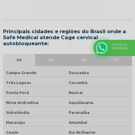
Principais cidades e regiões do Brasil onde a
Safe Medical atende Cage cervical
autobloqueante:
chamar no
WhatsApp
MS
MT
PR
TO
Campo Grande
Dourados
Três Lagoas
Corumbá
Ponta Porã
Naviraí
Nova Andradina
Aquidauana
Sidrolândia
Paranaíba
Maracaju
Amambai
Coxim
Rio Brilhante