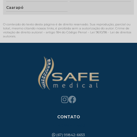
Caarapó
O conteúdo do texto desta página é de direito reservado. Sua reprodução, parcial ou
total, mesmo citando nossos links, é proibida sem a autorização do autor. Crime de
violação de direito autoral – artigo 184 do Código Penal –
Lei 9610/98 - Lei de direitos
autorais
.
CONTATO
(67) 99842-6653
(67) 99842-6653