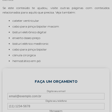
Se este conteúdo te ajudou, visite outras páginas com conteúdos
relacionados para aquilo que precisa. Veja também:
cateter ventricular
cabo para pinça bipolar macom
bisturi eletrônico digital
enxerto ósseo preço
bisturi elétrico medtronic
cabo para pinça bipolar
cânula cirúrgica
hemostático em pó
FAÇA UM ORÇAMENTO
Digite seu email
Digite seu telefone
Mensagem