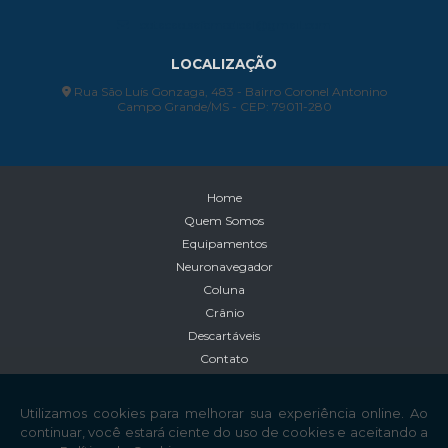
cotacao.safemedical@gmail.com
LOCALIZAÇÃO
Rua São Luís Gonzaga, 483 - Bairro Coronel Antonino
Campo Grande/MS - CEP: 79011-280
Home
Quem Somos
Equipamentos
Neuronavegador
Coluna
Crânio
Descartáveis
Contato
Informações
Mapa do site