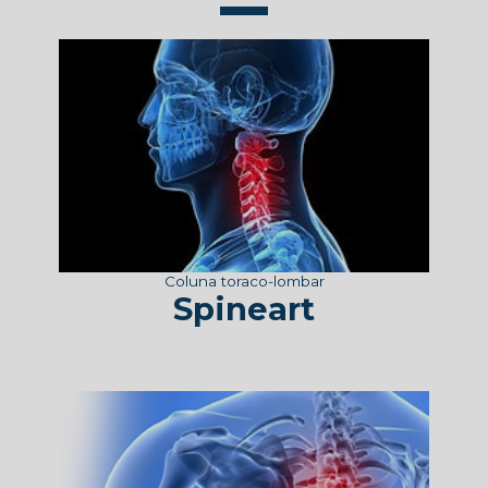
Coluna toraco-lombar
Spineart