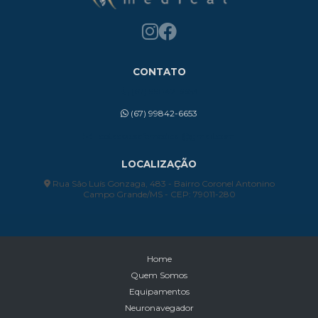
CONTATO
(67) 99842-6653
(67) 99842-6653
cotacao.safemedical@gmail.com
LOCALIZAÇÃO
Rua São Luís Gonzaga, 483 - Bairro Coronel Antonino
Campo Grande/MS - CEP: 79011-280
Home
Quem Somos
Equipamentos
Neuronavegador