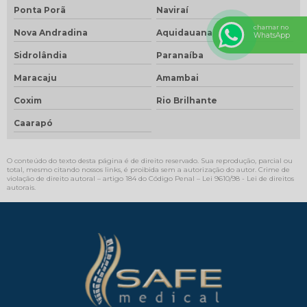
Ponta Porã
Naviraí
chamar no
Nova Andradina
Aquidauana
WhatsApp
Sidrolândia
Paranaíba
Maracaju
Amambai
Coxim
Rio Brilhante
Caarapó
O conteúdo do texto desta página é de direito reservado. Sua reprodução, parcial ou
total, mesmo citando nossos links, é proibida sem a autorização do autor. Crime de
violação de direito autoral – artigo 184 do Código Penal –
Lei 9610/98 - Lei de direitos
autorais
.