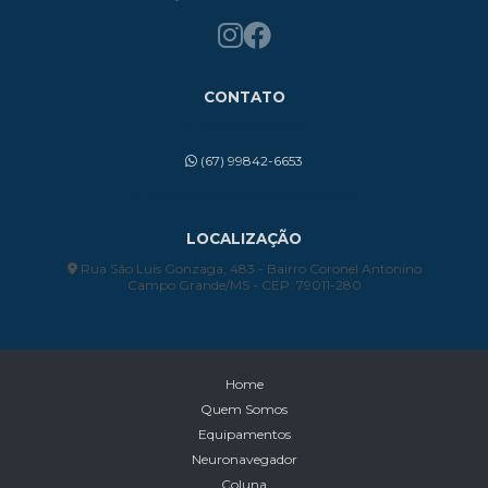
CONTATO
(67) 99842-6653
(67) 99842-6653
cotacao.safemedical@gmail.com
LOCALIZAÇÃO
Rua São Luís Gonzaga, 483 - Bairro Coronel Antonino
Campo Grande/MS - CEP: 79011-280
Home
Quem Somos
Equipamentos
Neuronavegador
Coluna